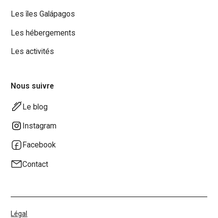
20 USD à l’équipage et au guide en fin
Les îles Galápagos
de croisière
Les hébergements
En Amazonie, vous pouvez
éventuellement laisser un maximum de
Les activités
10 USD au guide en fin de séjour.
Nous suivre
Le blog
Instagram
Facebook
Contact
Légal