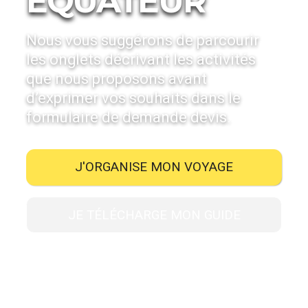
ÉQUATEUR
Nous vous suggérons de parcourir
les onglets décrivant les activités
que nous proposons avant
d’exprimer vos souhaits dans le
formulaire de demande devis.
J'ORGANISE MON VOYAGE
JE TÉLÉCHARGE MON GUIDE