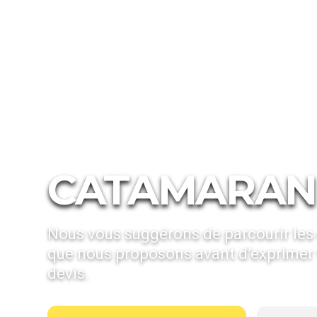
Hébergements
Bateaux Galápagos
Haut de Gamme
CATAMARAN
Nous vous suggérons de parcourir les
que nous proposons avant d’exprimer 
devis.