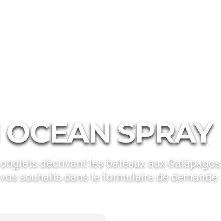
Catamaran Ocean Spray
 OCEAN SPRAY
 onglets décrivant les bateaux aux Galápagos
vos souhaits dans le formulaire de demande