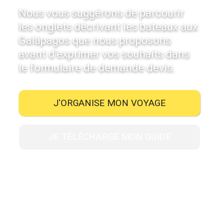
Nous vous suggérons de parcourir
les onglets décrivant les bateaux aux
Galápagos que nous proposons
avant d’exprimer vos souhaits dans
le formulaire de demande devis.
J'ORGANISE MON VOYAGE
JE TÉLÉCHARGE MON GUIDE