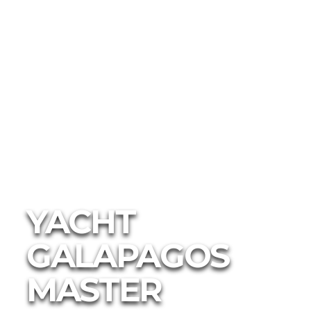
Bateaux
Croisière de
Hébergements
Galápagos
Plongée
YACHT
GALAPAGOS
MASTER