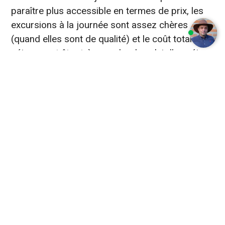
paraître plus accessible en termes de prix, les
excursions à la journée sont assez chères
(quand elles sont de qualité) et le coût total du
séjour peut être très proche de celui d’un séjour
en bateau de croisière économique.
Quelles activités sont
possibles aux
Galápagos
?
Amateurs de nature, de surf, de plongée,
passionnés de géologie, ou simplement si vous
avez envie de détente dans un environnement
incroyable, les
Galápagos
vous attendent!