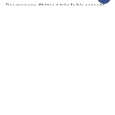
Des maisons d’hôtes à très faible capacité
d’accueil, sélectionnés selon des critères de
charme, d’originalité, et de qualité de
service. Ils sont régulièrement testés par la
direction de l’agence.
Circuits privés sur-mesure
Un formulaire de demande de devis détaillé
pour nous permettre de créer un voyage à
vos mesures. Autant d’échanges que
nécessaires entre vous et nous pour aboutir
à l’itinéraire de vos rêves.