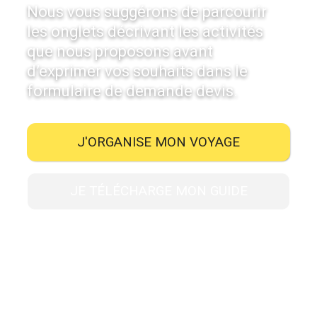
Nous vous suggérons de parcourir
les onglets décrivant les activités
que nous proposons avant
d’exprimer vos souhaits dans le
formulaire de demande devis.
J'ORGANISE MON VOYAGE
JE TÉLÉCHARGE MON GUIDE