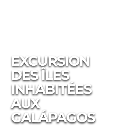
Activité
Les inédits
EXCURSION
DES ÎLES
INHABITÉES
AUX
GALÁPAGOS