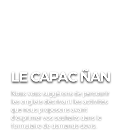
Activité
Les inédits
LE CAPAC ÑAN
Nous vous suggérons de parcourir
les onglets décrivant les activités
que nous proposons avant
d’exprimer vos souhaits dans le
formulaire de demande devis.