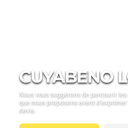
Hébergements
Lodges en Amazonie
Cuyabeno Lod
CUYABENO 
Nous vous suggérons de parcourir les
que nous proposons avant d’exprimer 
devis.