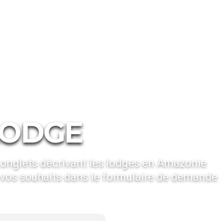
ge
LODGE
 onglets décrivant les lodges en Amazonie
vos souhaits dans le formulaire de demande