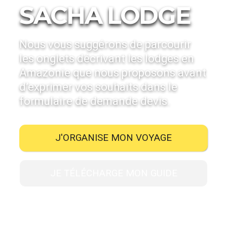
SACHA LODGE
Nous vous suggérons de parcourir
les onglets décrivant les lodges en
Amazonie que nous proposons avant
d’exprimer vos souhaits dans le
formulaire de demande devis.
J'ORGANISE MON VOYAGE
JE TÉLÉCHARGE MON GUIDE