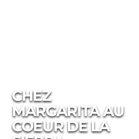
Hébergements
Maisons d'hôtes
CHEZ
MARGARITA AU
COEUR DE LA