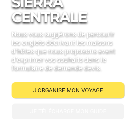
SIERRA
CENTRALE
Nous vous suggérons de parcourir
les onglets décrivant les maisons
d’hôtes que nous proposons avant
d’exprimer vos souhaits dans le
formulaire de demande devis.
J'ORGANISE MON VOYAGE
JE TÉLÉCHARGE MON GUIDE