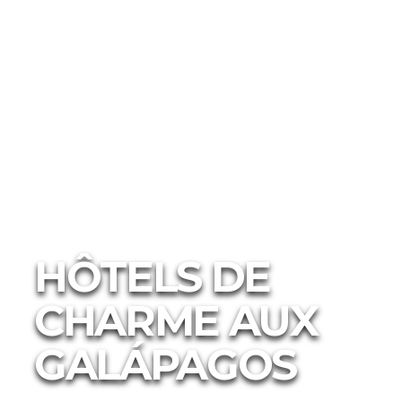
Hébergements
Hôtels de Charme
HÔTELS DE
CHARME AUX
GALÁPAGOS