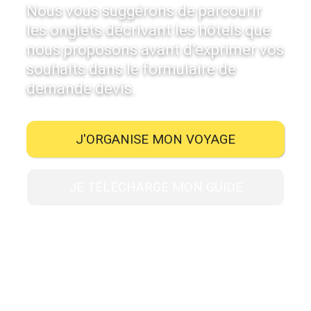
Nous vous suggérons de parcourir
les onglets décrivant les hôtels que
nous proposons avant d’exprimer vos
souhaits dans le formulaire de
demande devis.
J'ORGANISE MON VOYAGE
JE TÉLÉCHARGE MON GUIDE