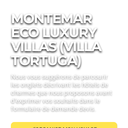
Hébergements
Hotels de Charme
Galápagos
MONTEMAR
ECO LUXURY
VILLAS (VILLA
TORTUGA)
Nous vous suggérons de parcourir
les onglets décrivant les hôtels de
charmes que nous proposons avant
d’exprimer vos souhaits dans le
formulaire de demande devis.