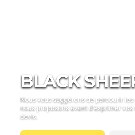
Hébergements
Hotels de Charme
Sierra
Black S
BLACK SHEE
Nous vous suggérons de parcourir les 
nous proposons avant d’exprimer vos 
devis.