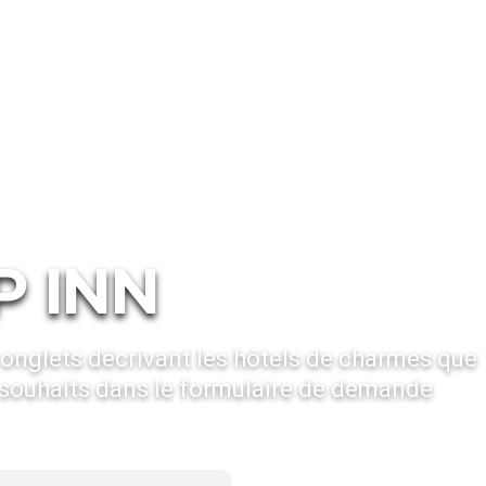
heep Inn
P INN
onglets décrivant les hôtels de charmes que
souhaits dans le formulaire de demande