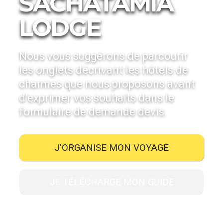
SACHATAMIA
LODGE
Nous vous suggérons de parcourir
les onglets décrivant les hôtels de
charmes que nous proposons avant
d’exprimer vos souhaits dans le
formulaire de demande devis.
J'ORGANISE MON VOYAGE
JE TÉLÉCHARGE MON GUIDE